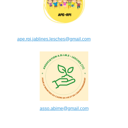
ape.rpi.jablines.lesches@gmail.com
asso.abime@gmail.com